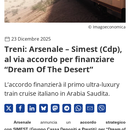
© Imagoeconomica
23 Dicembre 2025
Treni: Arsenale – Simest (Cdp),
al via accordo per finanziare
“Dream Of The Desert”
L’accordo finanzierà il primo ultra-luxury
train cruise italiano in Arabia Saudita.
Arsenale
annuncia un
accordo strategico
con SIMEST
(
Gruppo Cassa Depositi e Prestiti
)
per “Dream of