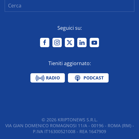
Seguici su:
Tieniti aggiornato:
RADIO
PODCAST
©
2026
KRIPTONEWS S.R.L.
VIA GIAN DOMENICO ROMAGNOSI 11/A - 00196 - ROMA (RM) -
P.IVA IT16300521008 - REA 1647909