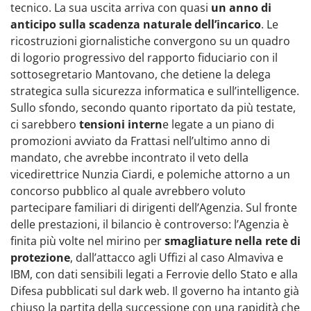
tecnico. La sua uscita arriva con quasi
un anno di
anticipo sulla scadenza naturale dell’incarico
. Le
ricostruzioni giornalistiche convergono su un quadro
di logorio progressivo del rapporto fiduciario con il
sottosegretario Mantovano, che detiene la delega
strategica sulla sicurezza informatica e sull’intelligence.
Sullo sfondo, secondo quanto riportato da più testate,
ci sarebbero
tensioni intern
e legate a un piano di
promozioni avviato da Frattasi nell’ultimo anno di
mandato, che avrebbe incontrato il veto della
vicedirettrice Nunzia Ciardi, e polemiche attorno a un
concorso pubblico al quale avrebbero voluto
partecipare familiari di dirigenti dell’Agenzia. Sul fronte
delle prestazioni, il bilancio è controverso: l’Agenzia è
finita più volte nel mirino per
smagliature nella rete di
protezione
, dall’attacco agli Uffizi al caso Almaviva e
IBM, con dati sensibili legati a Ferrovie dello Stato e alla
Difesa pubblicati sul dark web. Il governo ha intanto già
chiuso la partita della successione con una rapidità che