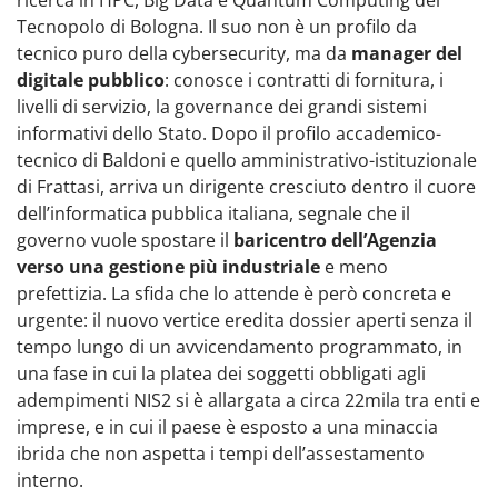
ricerca in HPC, Big Data e Quantum Computing del
Tecnopolo di Bologna. Il suo non è un profilo da
tecnico puro della cybersecurity, ma da
manager del
digitale pubblico
: conosce i contratti di fornitura, i
livelli di servizio, la governance dei grandi sistemi
informativi dello Stato. Dopo il profilo accademico-
tecnico di Baldoni e quello amministrativo-istituzionale
di Frattasi, arriva un dirigente cresciuto dentro il cuore
dell’informatica pubblica italiana, segnale che il
governo vuole spostare il
baricentro dell’Agenzia
verso una gestione più industriale
e meno
prefettizia. La sfida che lo attende è però concreta e
urgente: il nuovo vertice eredita dossier aperti senza il
tempo lungo di un avvicendamento programmato, in
una fase in cui la platea dei soggetti obbligati agli
adempimenti NIS2 si è allargata a circa 22mila tra enti e
imprese, e in cui il paese è esposto a una minaccia
ibrida che non aspetta i tempi dell’assestamento
interno.