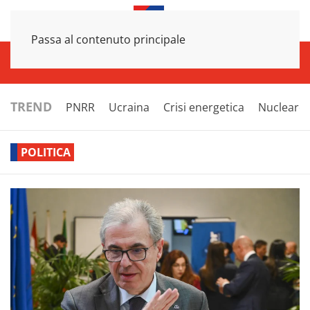
Passa al contenuto principale
INFRASTRUTTURE
ECONOMIA
ESTERI
POLITICA
NEXT
TREND
PNRR
Ucraina
Crisi energetica
Nucleare
POLITICA