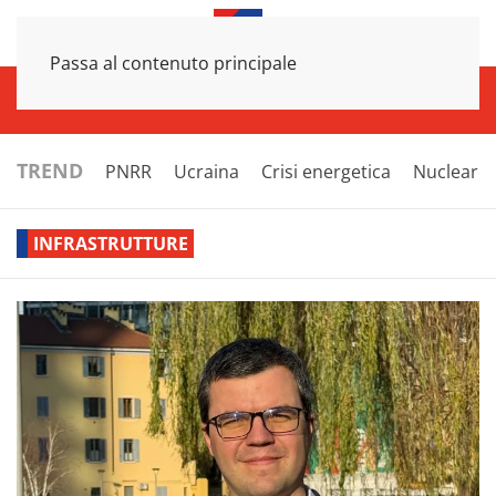
Passa al contenuto principale
INFRASTRUTTURE
ECONOMIA
ESTERI
POLITICA
NEXT
TREND
PNRR
Ucraina
Crisi energetica
Nucleare
INFRASTRUTTURE