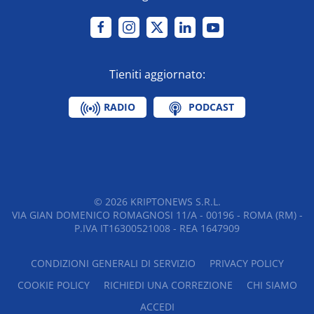
Tieniti aggiornato:
RADIO
PODCAST
©
2026
KRIPTONEWS S.R.L.
VIA GIAN DOMENICO ROMAGNOSI 11/A - 00196 - ROMA (RM) -
P.IVA IT16300521008 - REA 1647909
CONDIZIONI GENERALI DI SERVIZIO
PRIVACY POLICY
COOKIE POLICY
RICHIEDI UNA CORREZIONE
CHI SIAMO
ACCEDI