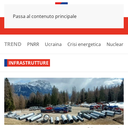
Passa al contenuto principale
INFRASTRUTTURE
ECONOMIA
ESTERI
POLITICA
NEXT
TREND
PNRR
Ucraina
Crisi energetica
Nucleare
INFRASTRUTTURE