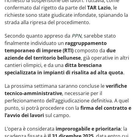
richiesto la sospensione dei lavori. Tuttavia, come
confermato dal rigetto da parte del
TAR Lazio
, le
richieste sono state giudicate infondate, spianando la
strada alla ripresa del procedimento.
Secondo quanto appreso da
PPN
, sarebbe stato
finalmente individuato un
raggruppamento
temporaneo di imprese (RTI)
composto da
due
aziende del territorio bellunese
, già operative in altri
cantieri olimpici, e da una
ditta bresciana
specializzata in impianti di risalita ad alta quota
.
La prossima settimana saranno concluse le
verifiche
tecnico-amministrative
, necessarie per il
perfezionamento dell’aggiudicazione definitiva. A quel
punto, si potrà procedere con la
firma del contratto e
l’avvio dei lavori
sul campo.
L’opera è considerata
improrogabile e prioritaria
: la
scadenza fissata è
il 31 dicembre 2025
, data entro cui