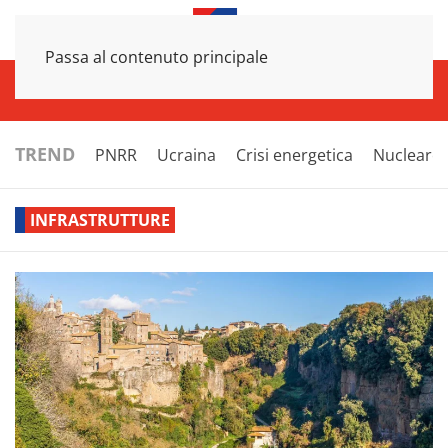
Passa al contenuto principale
INFRASTRUTTURE
ECONOMIA
ESTERI
POLITICA
NEXT
TREND
PNRR
Ucraina
Crisi energetica
Nucleare
INFRASTRUTTURE