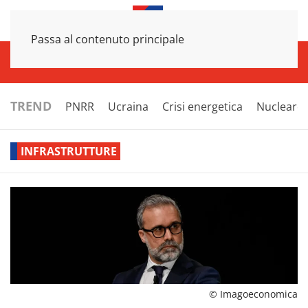
Passa al contenuto principale
INFRASTRUTTURE
ECONOMIA
ESTERI
POLITICA
NEXT
TREND
PNRR
Ucraina
Crisi energetica
Nucleare
INFRASTRUTTURE
© Imagoeconomica