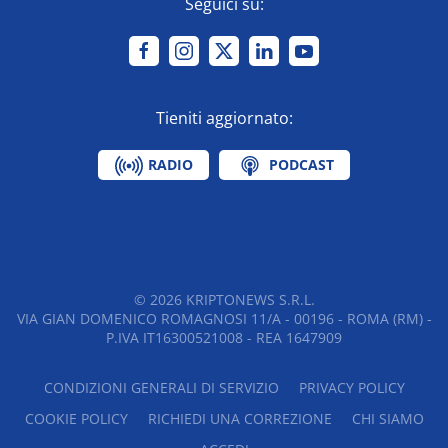
Seguici su:
Tieniti aggiornato:
RADIO
PODCAST
©
2026
KRIPTONEWS S.R.L.
VIA GIAN DOMENICO ROMAGNOSI 11/A - 00196 - ROMA (RM) -
P.IVA IT16300521008 - REA 1647909
CONDIZIONI GENERALI DI SERVIZIO
PRIVACY POLICY
COOKIE POLICY
RICHIEDI UNA CORREZIONE
CHI SIAMO