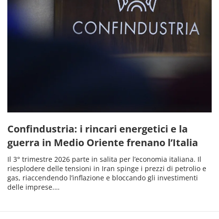
Confindustria: i rincari energetici e la
guerra in Medio Oriente frenano l’Italia
Il 3° trimestre 2026 parte in salita per l’economia italiana. Il
riesplodere delle tensioni in Iran spinge i prezzi di petrolio e
gas, riaccendendo l’inflazione e bloccando gli investimenti
delle imprese.…