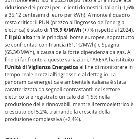
Sul fronte elettrico, il 2025 ha portato a una moderata
riduzione dei prezzi per i clienti domestici italiani (-1,6%
a 35,12 centesimi di euro per kWh). A monte il quadro
resta critico: il PUN (prezzo all’ingrosso dell’energia
elettrica) è stato di
115,9 €/MWh
(+7% rispetto al 2024).
È
il più alto
tra le principali borse europee, soprattutto
se confrontati con Francia (61,1€/MWh) e Spagna
(65,3€/MWh), a causa della forte dipendenza da gas. Al
fine di far fronte a queste variazioni, l’ARERA ha istituito
l’Unità di Vigilanza Energetica
al fine di monitorare in
tempo reale prezzi all’ingrosso e al dettaglio. La
panoramica energetica e ambientale italiana è stata
caratterizzata da segnali contrastanti: nel settore
elettrico si è registrato un calo dell’1,5% nella
produzione delle rinnovabili, mentre il termoelettrico è
cresciuto del 5,2%, trainando la crescita della
produzione complessiva (+2,4%).