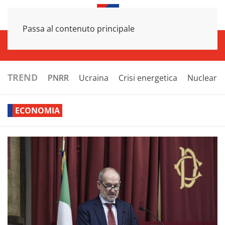
Passa al contenuto principale
INFRASTRUTTURE
ECONOMIA
ESTERI
POLITICA
NEXT
TREND
PNRR
Ucraina
Crisi energetica
Nucleare
ECONOMIA