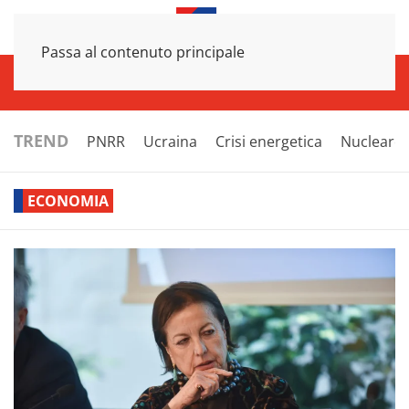
Passa al contenuto principale
INFRASTRUTTURE
ECONOMIA
ESTERI
POLITICA
NEXT
TREND
PNRR
Ucraina
Crisi energetica
Nucleare
ECONOMIA