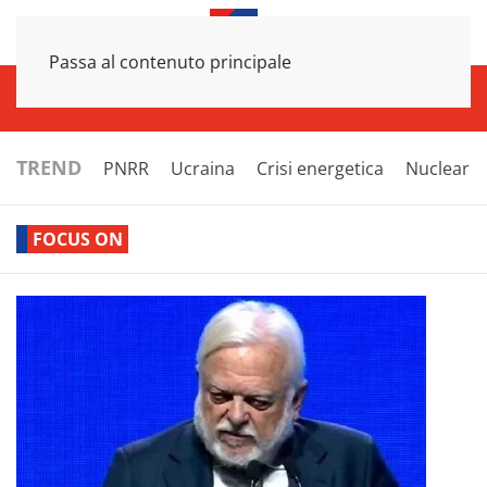
Passa al contenuto principale
INFRASTRUTTURE
ECONOMIA
ESTERI
POLITICA
NEXT
TREND
PNRR
Ucraina
Crisi energetica
Nucleare
FOCUS ON