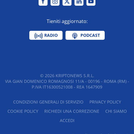
Tieniti aggiornato:
RADIO
PODCAST
©
2026
KRIPTONEWS S.R.L.
VIA GIAN DOMENICO ROMAGNOSI 11/A - 00196 - ROMA (RM) -
P.IVA IT16300521008 - REA 1647909
CONDIZIONI GENERALI DI SERVIZIO
PRIVACY POLICY
COOKIE POLICY
RICHIEDI UNA CORREZIONE
CHI SIAMO
ACCEDI