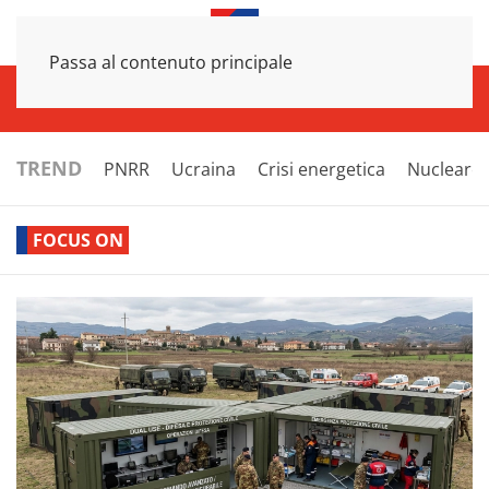
Passa al contenuto principale
INFRASTRUTTURE
ECONOMIA
ESTERI
POLITICA
NEXT
TREND
PNRR
Ucraina
Crisi energetica
Nucleare
FOCUS ON