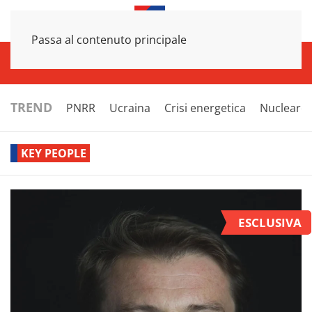
Passa al contenuto principale
INFRASTRUTTURE
ECONOMIA
ESTERI
POLITICA
NEXT
TREND
PNRR
Ucraina
Crisi energetica
Nucleare
KEY PEOPLE