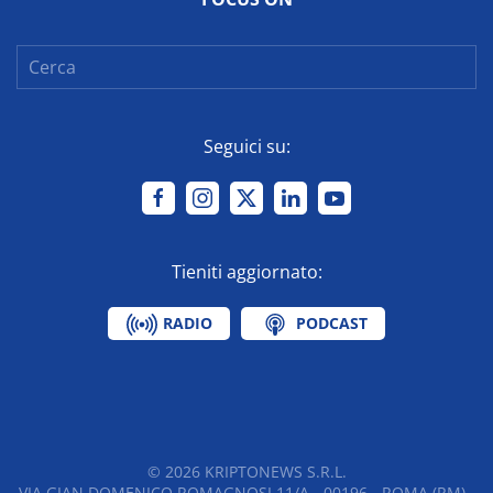
Seguici su:
Tieniti aggiornato:
RADIO
PODCAST
©
2026
KRIPTONEWS S.R.L.
VIA GIAN DOMENICO ROMAGNOSI 11/A - 00196 - ROMA (RM) -