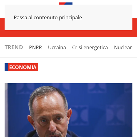
Passa al contenuto principale
INFRASTRUTTURE
ECONOMIA
ESTERI
POLITICA
NEXT
TREND
PNRR
Ucraina
Crisi energetica
Nucleare
ECONOMIA