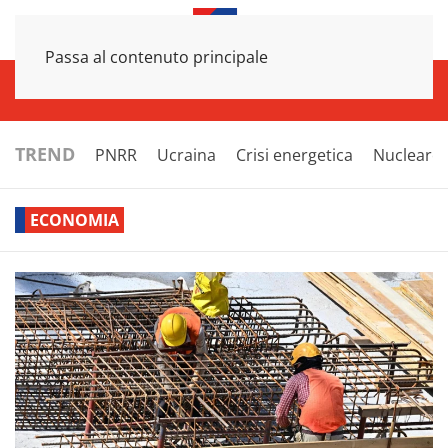
Passa al contenuto principale
INFRASTRUTTURE
ECONOMIA
ESTERI
POLITICA
NEXT
TREND
PNRR
Ucraina
Crisi energetica
Nucleare
ECONOMIA