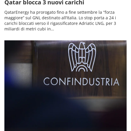
Qatar blocca 3 nuovi carichi
QatarEnergy ha prorogato fino a fine settembre la “forza
maggiore” sul GNL destinato all’Italia. Lo stop porta a 24 i
carichi bloccati verso il rigassificatore Adriatic LNG, per 3
miliardi di metri cubi in…