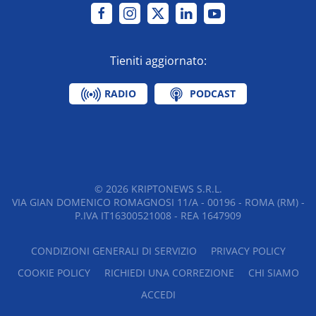
Tieniti aggiornato:
RADIO
PODCAST
©
2026
KRIPTONEWS S.R.L.
VIA GIAN DOMENICO ROMAGNOSI 11/A - 00196 - ROMA (RM) -
P.IVA IT16300521008 - REA 1647909
CONDIZIONI GENERALI DI SERVIZIO
PRIVACY POLICY
COOKIE POLICY
RICHIEDI UNA CORREZIONE
CHI SIAMO
ACCEDI