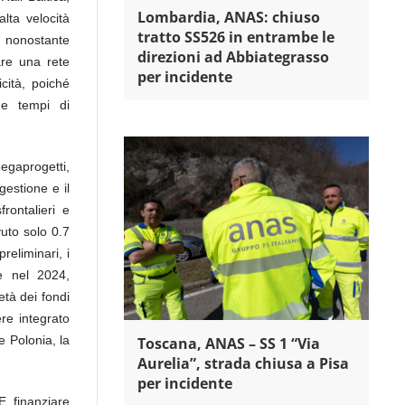
Lombardia, ANAS: chiuso
lta velocità
tratto SS526 in entrambe le
, nonostante
direzioni ad Abbiategrasso
are una rete
per incidente
cità, poiché
 e tempi di
egaprogetti,
gestione e il
frontalieri e
vuto solo 0.7
reliminari, i
e nel 2024,
età dei fondi
re integrato
e Polonia, la
Toscana, ANAS – SS 1 “Via
Aurelia”, strada chiusa a Pisa
per incidente
, finanziare