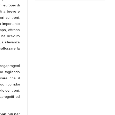
ni europei di
nti a breve e
i sui treni.
rà importante
empo, offrano
 ha ricevuto
sua rilevanza
rafforzare la
 megaprogetti
no togliendo
urare che il
o i corridoi
lo dei treni.
aprogetti ed
onibili per