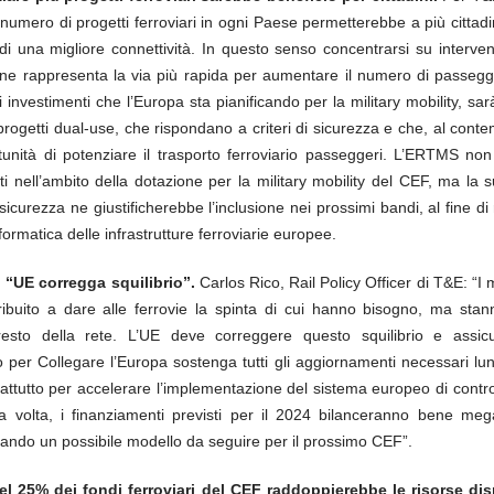
umero di progetti ferroviari in ogni Paese permetterebbe a più cittadi
di una migliore connettività. In questo senso concentrarsi su interve
ne rappresenta la via più rapida per aumentare il numero di passegger
li investimenti che l’Europa sta pianificando per la military mobility, sa
rogetti dual-use, che rispondano a criteri di sicurezza e che, al cont
tunità di potenziare il trasporto ferroviario passeggeri. L’ERTMS non
i nell’ambito della dotazione per la military mobility del CEF, ma la 
sicurezza ne giustificherebbe l’inclusione nei prossimi bandi, al fine di 
nformatica delle infrastrutture ferroviarie europee.
 “UE corregga squilibrio”.
Carlos Rico, Rail Policy Officer di T&E: “I
ibuito a dare alle ferrovie la spinta di cui hanno bisogno, ma stan
resto della rete. L’UE deve correggere questo squilibrio e assic
per Collegare l’Europa sostenga tutti gli aggiornamenti necessari lung
ttutto per accelerare l’implementazione del sistema europeo di control
a volta, i finanziamenti previsti per il 2024 bilanceranno bene meg
ndo un possibile modello da seguire per il prossimo CEF”.
 25% dei fondi ferroviari del CEF raddoppierebbe le risorse disp