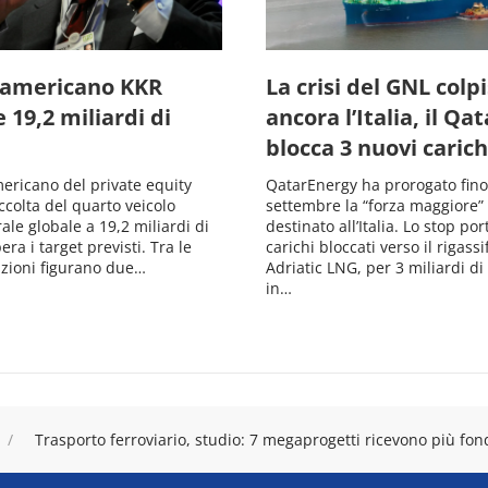
o americano KKR
La crisi del GNL colp
e 19,2 miliardi di
ancora l’Italia, il Qat
blocca 3 nuovi carich
mericano del private equity
QatarEnergy ha prorogato fino
ccolta del quarto veicolo
settembre la “forza maggiore”
rale globale a 19,2 miliardi di
destinato all’Italia. Lo stop por
era i target previsti. Tra le
carichi bloccati verso il rigassi
zioni figurano due…
Adriatic LNG, per 3 miliardi di
in…
Trasporto ferroviario, studio: 7 megaprogetti ricevono più f