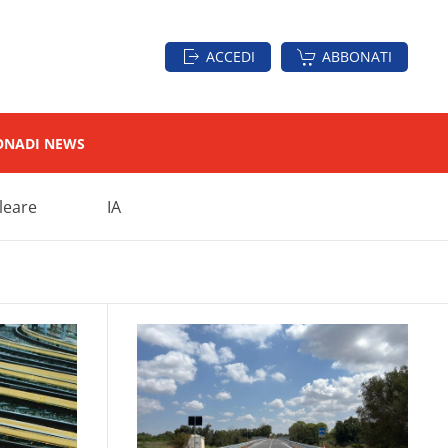
ACCEDI
ABBONATI
ON
ADI NEWS
leare
IA