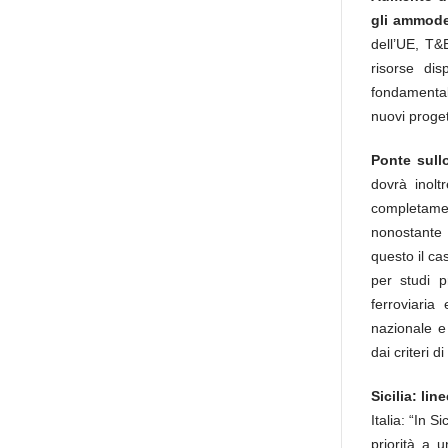
gli ammode
dell’UE, T&
risorse dis
fondamental
nuovi proget
Ponte sullo
dovrà inolt
completame
nonostante l
questo il ca
per studi p
ferroviaria
nazionale e 
dai criteri d
Sicilia: lin
Italia: “In S
priorità a 