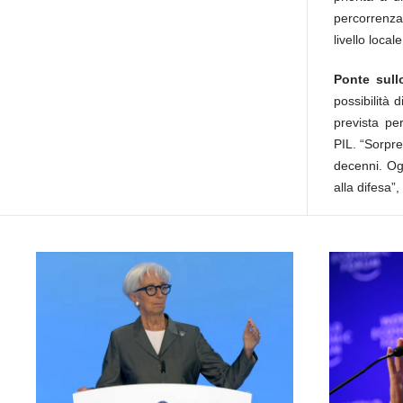
percorrenza
livello loca
Ponte sull
possibilità 
prevista pe
PIL. “Sorpre
decenni. Ogn
alla difesa”