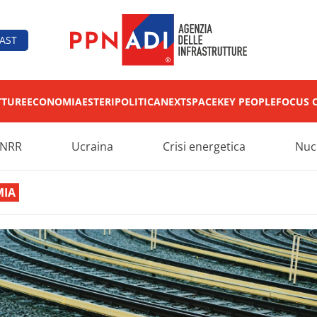
AST
TTURE
ECONOMIA
ESTERI
POLITICA
NEXT
SPACE
KEY PEOPLE
FOCUS 
NRR
Ucraina
Crisi energetica
Nuc
IA