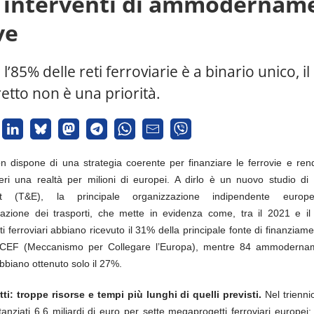
4 interventi di ammodernam
ve
ia l’85% delle reti ferroviarie è a binario unico, i
retto non è una priorità.
n dispone di una strategia coerente per finanziare le ferrovie e rend
lieri una realtà per milioni di europei. A dirlo è un nuovo studio di
nt (T&E), la principale organizzazione indipendente euro
azione dei trasporti, che mette in evidenza come, tra il 2021 e il
 ferroviari abbiano ricevuto il 31% della principale fonte di finanziam
il CEF (Meccanismo per Collegare l’Europa), mentre 84 ammodernam
bbiano ottenuto solo il 27%.
i: troppe risorse e tempi più lunghi di quelli previsti.
Nel trienn
tanziati 6.6 miliardi di euro per sette megaprogetti ferroviari europei: 