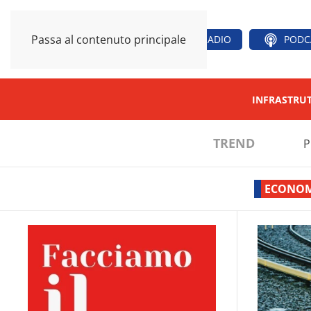
Passa al contenuto principale
RADIO
PODC
INFRASTRU
TREND
P
ECONOM