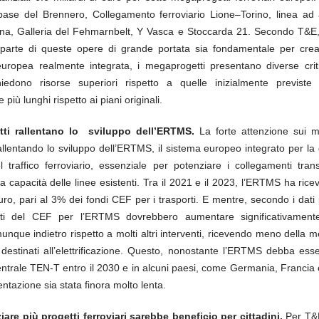
 base del Brennero, Collegamento ferroviario Lione–Torino, linea ad a
na, Galleria del Fehmarnbelt, Y Vasca e Stoccarda 21. Secondo T&E
parte di queste opere di grande portata sia fondamentale per cre
 europea realmente integrata, i megaprogetti presentano diverse criti
iedono risorse superiori rispetto a quelle inizialmente previste
 più lunghi rispetto ai piani originali.
ti rallentano lo sviluppo dell’ERTMS.
La forte attenzione sui m
 rallentando lo sviluppo dell’ERTMS, il sistema europeo integrato per la 
l traffico ferroviario, essenziale per potenziare i collegamenti trans
 capacità delle linee esistenti. Tra il 2021 e il 2023, l’ERTMS ha rice
euro, pari al 3% dei fondi CEF per i trasporti. E mentre, secondo i dati p
nti del CEF per l’ERTMS dovrebbero aumentare significativament
nque indietro rispetto a molti altri interventi, ricevendo meno della m
 destinati all’elettrificazione. Questo, nonostante l’ERTMS debba esse
entrale TEN-T entro il 2030 e in alcuni paesi, come Germania, Francia 
tazione sia stata finora molto lenta.
iare più progetti ferroviari sarebbe beneficio per cittadini.
Per T&E