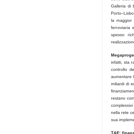
Galleria di
Porto–Lisbo
la maggior 
ferroviaria
spesso rich
realizzazione
Megaproget
infatti, sta
controllo de
aumentare la
miliardi di 
finanziame
restano comu
complessivi
nella rete c
sua implemen
T&E: finanz