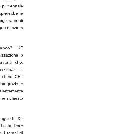
 pluriennale
ppierebbe le
iglioramenti
que spazio a
uropea?
L’UE
lizzazione o
rventi che,
rnazionale. È
uto fondi CEF
integrazione
valentemente
ome richiesto
nager di T&E
rificata. Dare
e i tempi di