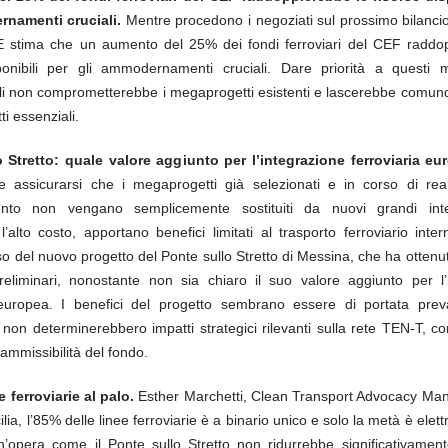
rnamenti cruciali.
Mentre procedono i negoziati sul prossimo bilancio
E stima che un aumento del 25% dei fondi ferroviari del CEF raddo
ponibili per gli ammodernamenti cruciali. Dare priorità a questi m
i non comprometterebbe i megaprogetti esistenti e lascerebbe comun
ti essenziali.
 Stretto: quale valore aggiunto per l’integrazione ferroviaria e
re assicurarsi che i megaprogetti già selezionati e in corso di rea
nto non vengano semplicemente sostituiti da nuovi grandi inte
’alto costo, apportano benefici limitati al trasporto ferroviario inte
so del nuovo progetto del Ponte sullo Stretto di Messina, che ha otten
reliminari, nonostante non sia chiaro il suo valore aggiunto per l’
 europea. I benefici del progetto sembrano essere di portata pre
non determinerebbero impatti strategici rilevanti sulla rete TEN-T, c
i ammissibilità del fondo.
ee ferroviarie al palo.
Esther Marchetti, Clean Transport Advocacy Ma
icilia, l’85% delle linee ferroviarie è a binario unico e solo la metà è elett
un’opera come il Ponte sullo Stretto non ridurrebbe significativament