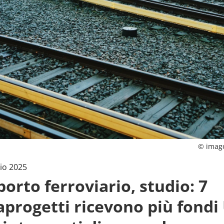
© imag
io 2025
orto ferroviario, studio: 7
progetti ricevono più fondi