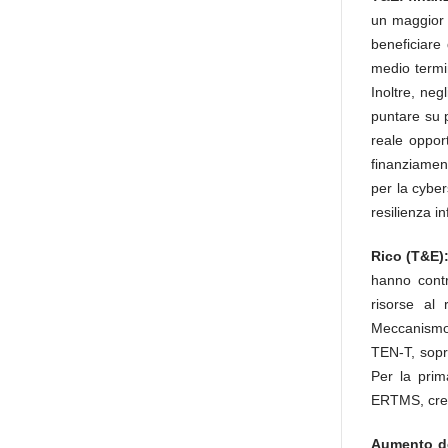
un maggior n
beneficiare 
medio termi
Inoltre, neg
puntare su p
reale oppor
finanziament
per la cyber
resilienza i
Rico (T&E):
hanno contr
risorse al 
Meccanismo 
TEN-T, sopra
Per la prim
ERTMS, crea
Aumento del