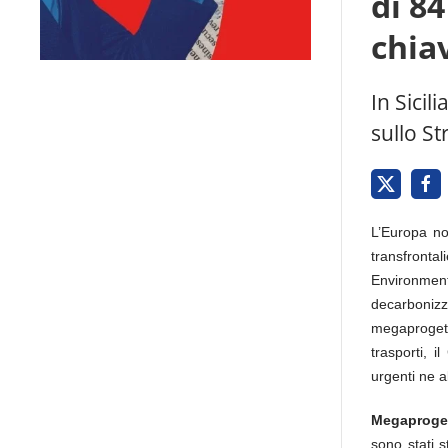
di 8
chia
In Sicil
sullo St
L’Europa no
transfronta
Environme
decarbonizz
megaprogetti
trasporti, 
urgenti ne a
Megaprogett
sono stati s