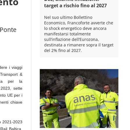
ento
target a rischio fino al 2027
Nel suo ultimo Bollettino
Economico, Francoforte avverte che
l Ponte
lo shock energetico deve ancora
manifestarsi totalmente
sull’inflazione dell’Eurozona,
destinata a rimanere sopra il target
del 2% fino al 2027.
ere i viaggi
 Transport &
pea per la
 2023, sette
ento UE per i
enti chiave
io 2021-2023
Rail Baltica,