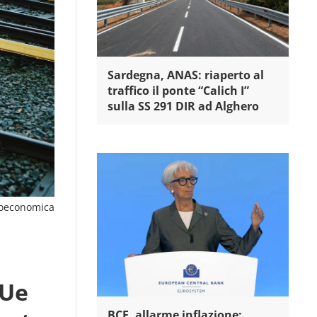
Sardegna, ANAS: riaperto al
traffico il ponte “Calich I”
sulla SS 291 DIR ad Alghero
oeconomica
 Ue
BCE, allarme inflazione: