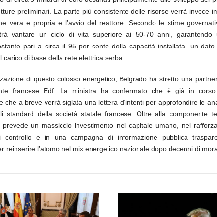
rutture preliminari. La parte più consistente delle risorse verrà invece 
one vera e propria e l’avvio del reattore. Secondo le stime governativ
trà vantare un ciclo di vita superiore ai 50-70 anni, garantendo u
stante pari a circa il 95 per cento della capacità installata, un dato
il carico di base della rete elettrica serba.
zzazione di questo colosso energetico, Belgrado ha stretto una partne
ante francese Edf. La ministra ha confermato che è già in corso
e che a breve verrà siglata una lettera d’intenti per approfondire le ana
i standard della società statale francese. Oltre alla componente tec
 prevede un massiccio investimento nel capitale umano, nel rafforz
 di controllo e in una campagna di informazione pubblica trasparen
r reinserire l’atomo nel mix energetico nazionale dopo decenni di mora