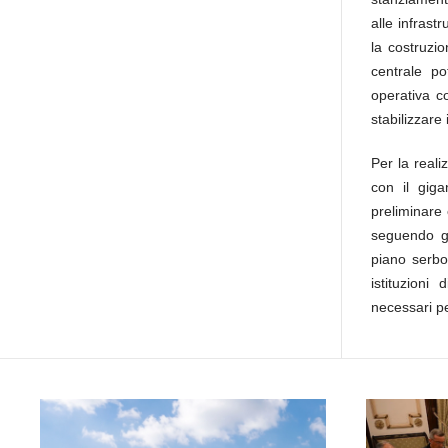
alle infrast
la costruzi
centrale po
operativa co
stabilizzare 
Per la reali
con il gig
preliminare 
seguendo gl
piano serbo
istituzioni
necessari pe