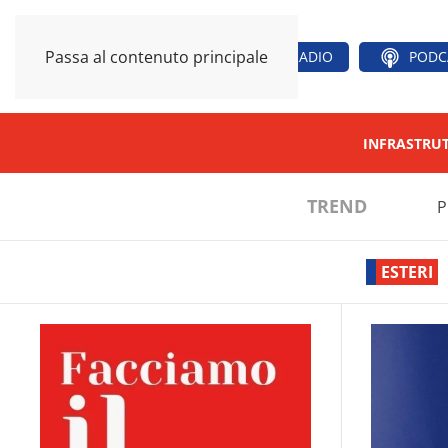
Passa al contenuto principale
RADIO
PODC
INFRASTRU
TREND
P
ESTERI