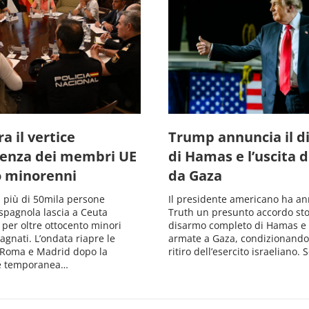
a il vertice
Trump annuncia il d
enza dei membri UE
di Hamas e l’uscita d
o minorenni
da Gaza
i più di 50mila persone
Il presidente americano ha an
 spagnola lascia a Ceuta
Truth un presunto accordo stor
per oltre ottocento minori
disarmo completo di Hamas e d
gnati. L’ondata riapre le
armate a Gaza, condizionando 
a Roma e Madrid dopo la
ritiro dell’esercito israeliano
e temporanea…