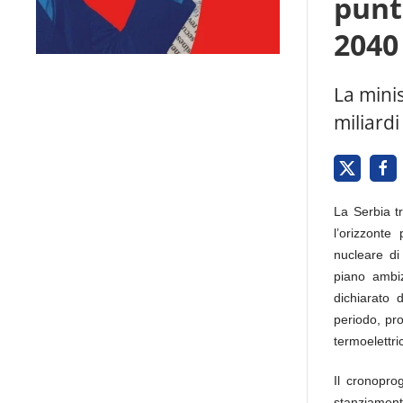
punt
2040
La mini
miliardi
La Serbia tr
l’orizzonte
nucleare di
piano ambiz
dichiarato 
periodo, pr
termoelettri
Il cronopro
stanziamento