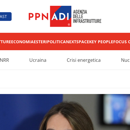
AST
TTURE
ECONOMIA
ESTERI
POLITICA
NEXT
SPACE
KEY PEOPLE
FOCUS 
NRR
Ucraina
Crisi energetica
Nuc