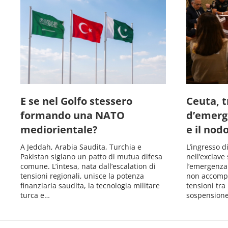
E se nel Golfo stessero
Ceuta, tr
formando una NATO
d’emerg
mediorientale?
e il nod
A Jeddah, Arabia Saudita, Turchia e
L’ingresso d
Pakistan siglano un patto di mutua difesa
nell’exclave
comune. L’intesa, nata dall’escalation di
l’emergenza 
tensioni regionali, unisce la potenza
non accompa
finanziaria saudita, la tecnologia militare
tensioni tr
turca e…
sospension