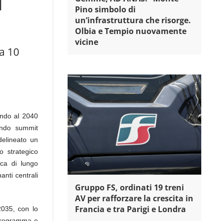
l
Pino simbolo di
un’infrastruttura che risorge.
Olbia e Tempio nuovamente
vicine
a 10
sando al 2040
condo summit
delineato un
o strategico
ica di lungo
nti centrali
Gruppo FS, ordinati 19 treni
AV per rafforzare la crescita in
Francia e tra Parigi e Londra
2035, con lo
l programma e