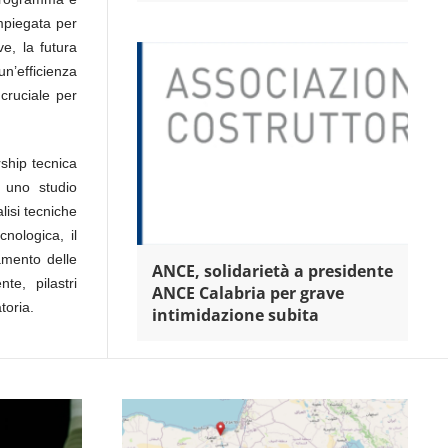
impiegata per
e, la futura
n’efficienza
 cruciale per
rship tecnica
 uno studio
lisi tecniche
nologica, il
amento delle
ANCE, solidarietà a presidente
te, pilastri
ANCE Calabria per grave
toria.
intimidazione subita