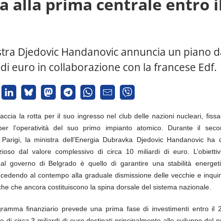
a alla prima centrale entro i
stra Djedovic Handanovic annuncia un piano d
 di euro in collaborazione con la francese Edf.
accia la rotta per il suo ingresso nel club delle nazioni nucleari, fis
 per l’operatività del suo primo impianto atomico. Durante il se
 Parigi, la ministra dell’Energia Dubravka Djedovic Handanovic ha 
ioso dal valore complessivo di circa 10 miliardi di euro. L’obiettiv
dal governo di Belgrado è quello di garantire una stabilità energet
ocedendo al contempo alla graduale dismissione delle vecchie e inquina
che che ancora costituiscono la spina dorsale del sistema nazionale.
gramma finanziario prevede una prima fase di investimenti entro il 
 di circa 3 miliardi di euro destinati principalmente allo sviluppo de