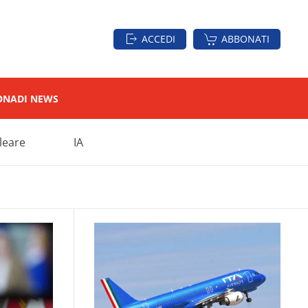
ACCEDI
ABBONATI
ON
ADI NEWS
leare
IA