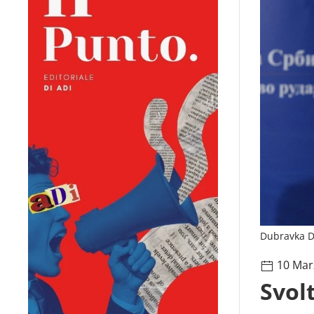
Dubravka Dj
10 Mar
Svol