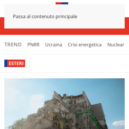
Passa al contenuto principale
INFRASTRUTTURE
ECONOMIA
ESTERI
POLITICA
NEXT
TREND
PNRR
Ucraina
Crisi energetica
Nucleare
ESTERI