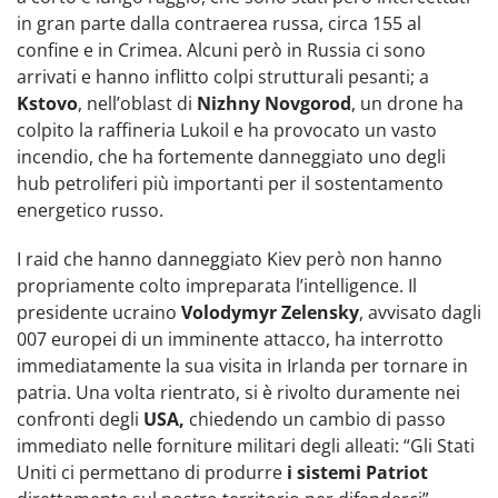
in gran parte dalla contraerea russa, circa 155 al
confine e in Crimea. Alcuni però in Russia ci sono
arrivati e hanno inflitto colpi strutturali pesanti; a
Kstovo
, nell’oblast di
Nizhny Novgorod
, un drone ha
colpito la raffineria Lukoil e ha provocato un vasto
incendio, che ha fortemente danneggiato uno degli
hub petroliferi più importanti per il sostentamento
energetico russo.
I raid che hanno danneggiato Kiev però non hanno
propriamente colto impreparata l’intelligence. Il
presidente ucraino
Volodymyr Zelensky
, avvisato dagli
007 europei di un imminente attacco, ha interrotto
immediatamente la sua visita in Irlanda per tornare in
patria. Una volta rientrato, si è rivolto duramente nei
confronti degli
USA,
chiedendo un cambio di passo
immediato nelle forniture militari degli alleati: “Gli Stati
Uniti ci permettano di produrre
i sistemi Patriot