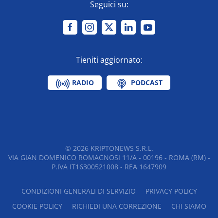
Seguici su:
Tieniti aggiornato:
RADIO
PODCAST
©
2026
KRIPTONEWS S.R.L.
VIA GIAN DOMENICO ROMAGNOSI 11/A - 00196 - ROMA (RM) -
P.IVA IT16300521008 - REA 1647909
CONDIZIONI GENERALI DI SERVIZIO
PRIVACY POLICY
COOKIE POLICY
RICHIEDI UNA CORREZIONE
CHI SIAMO