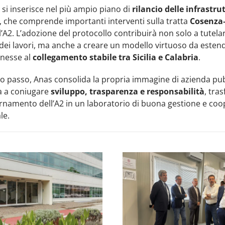
va si inserisce nel più ampio piano di
rilancio delle infrastru
, che comprende importanti interventi sulla tratta
Cosenza
l’A2. L’adozione del protocollo contribuirà non solo a tutela
à dei lavori, ma anche a creare un modello virtuoso da estend
nesse al
collegamento stabile tra Sicilia e Calabria
.
o passo, Anas consolida la propria immagine di azienda pu
 a coniugare
sviluppo, trasparenza e responsabilità
, tra
namento dell’A2 in un laboratorio di buona gestione e co
le.