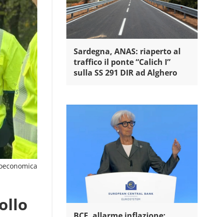
Sardegna, ANAS: riaperto al
traffico il ponte “Calich I”
sulla SS 291 DIR ad Alghero
oeconomica
ollo
BCE, allarme inflazione: