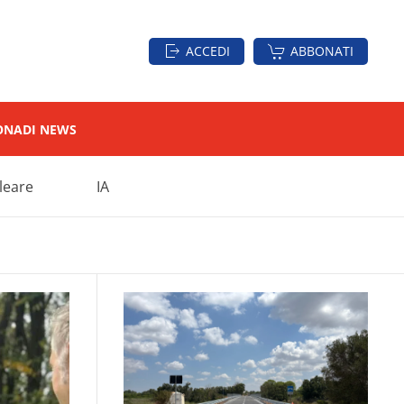
ACCEDI
ABBONATI
ON
ADI NEWS
leare
IA