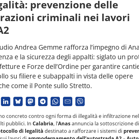
galità: prevenzione delle
trazioni criminali nei lavori
A2
audio Andrea Gemme rafforza l’impegno di Ana
nza e la sicurezza degli appalti: siglato un pro
etture e Forze dell’Ordine per garantire cantier
llo su filiere e subappalti in vista delle opere
che come il Ponte sullo Stretto.
 concreto contro ogni forma di illegalità e infiltrazione nel
ti pubblici. In
Calabria
, l’
Anas
annuncia la sottoscrizione d
tocollo di legalità
destinato a rafforzare i sistemi di
preve
sui lavori di
ammodernamento dell’autostrada A2 – Auto