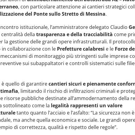
terraneo
, con particolare attenzione ai cantieri strategici coll
lizzazione del Ponte sullo Stretto di Messina
.
incontro istituzionale, l’amministratore delegato Claudio
G
a centralità della
trasparenza e della tracciabilità
come pri
r la gestione delle grandi opere infrastrutturali. Il protocoll
 in collaborazione con le
Prefetture calabresi
e le
Forze de
meccanismi di monitoraggio più stringenti sulle imprese co
reventive sui subappaltatori e controlli sistematici sulle filie
o è quello di garantire
cantieri sicuri e pienamente conform
timafia
, limitando il rischio di infiltrazioni criminali e prot
le risorse pubbliche destinate all’ammodernamento della re
sottolineato come la
legalità rappresenti un valore
tturale
tanto quanto l’acciaio e l’asfalto: “La sicurezza non è
radale, ma anche quella economica e sociale. Le grandi ope
mpio di correttezza, qualità e rispetto delle regole”.