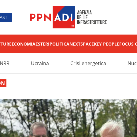
AST
TTURE
ECONOMIA
ESTERI
POLITICA
NEXT
SPACE
KEY PEOPLE
FOCUS 
NRR
Ucraina
Crisi energetica
Nuc
ON