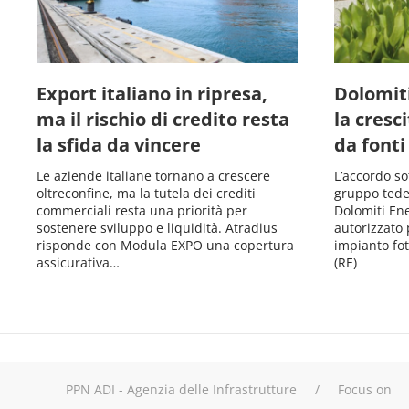
Export italiano in ripresa,
Dolomit
ma il rischio di credito resta
la cresc
la sfida da vincere
da fonti
Le aziende italiane tornano a crescere
L’accordo so
oltreconfine, ma la tutela dei crediti
gruppo tede
commerciali resta una priorità per
Dolomiti Ene
sostenere sviluppo e liquidità. Atradius
autorizzato 
risponde con Modula EXPO una copertura
impianto fot
assicurativa…
(RE)
PPN ADI - Agenzia delle Infrastrutture
Focus on