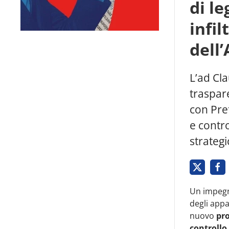
di le
infil
dell’
L’ad Cl
traspare
con Pref
e contro
strategi
Un impegno
degli appal
nuovo
pro
controllo