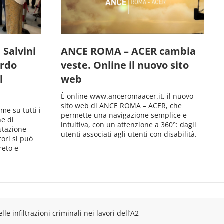
 Salvini
ANCE ROMA – ACER cambia
ordo
veste. Online il nuovo sito
l
web
È online www.anceromaacer.it, il nuovo
sito web di ANCE ROMA – ACER, che
me su tutti i
permette una navigazione semplice e
ne di
intuitiva, con un attenzione a 360°: dagli
stazione
utenti associati agli utenti con disabilità.
tori si può
reto e
le infiltrazioni criminali nei lavori dell’A2