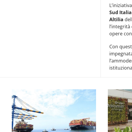
L’iniziati
Sud Italia
Altilia
del
l’integrit
opere con
Con quest
impegnata
l’ammoder
istituziona