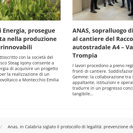
i Energia, prosegue
ANAS, sopralluogo di
ita nella produzione
al cantiere del Racc
 rinnovabili
autostradale A4 – Va
Trompia
ttoscritto con la società del
sco Steag Iqony consente a
I lavori procedono a pieno regi
rgia di acquisire un progetto
fronti di cantiere. Soddisfazio
per la realizzazione di un
Gemme: la collaborazione tra 
ovoltaico a Montecchio Emilia
appaltante, istituzioni e opera
tradurre in un progresso conc
tangibile…
Anas, in Calabria siglato il protocollo di legalità: prevenzione del