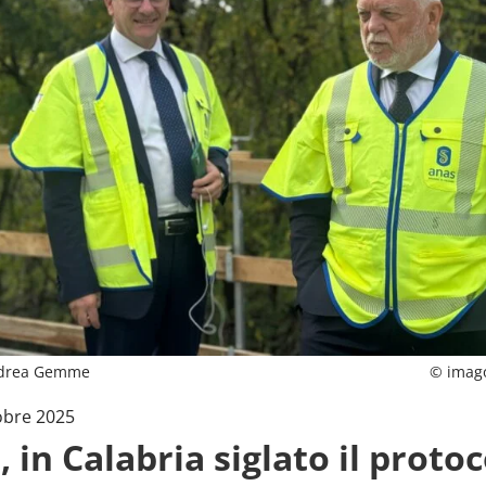
ndrea Gemme
© imag
obre 2025
 in Calabria siglato il protoc