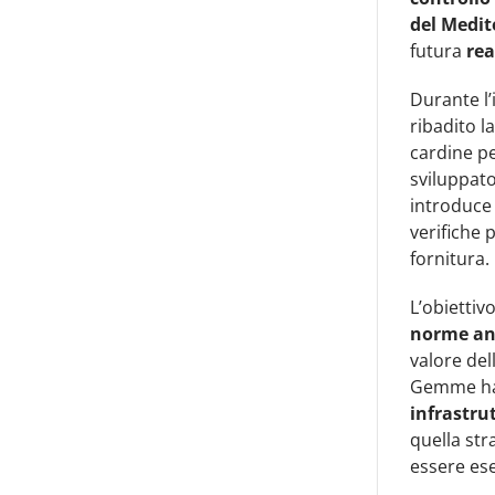
del Medi
futura
rea
Durante l’
ribadito l
cardine pe
sviluppato
introduce 
verifiche p
fornitura.
L’obiettiv
norme an
valore del
Gemme ha 
infrastru
quella st
essere ese