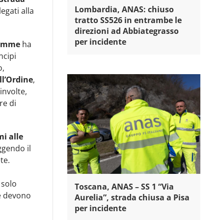
Lombardia, ANAS: chiuso
egati alla
tratto SS526 in entrambe le
direzioni ad Abbiategrasso
per incidente
emme
ha
ncipi
o,
ll’Ordine
,
involte,
re di
i alle
eggendo il
te.
 solo
Toscana, ANAS – SS 1 “Via
re devono
Aurelia”, strada chiusa a Pisa
per incidente