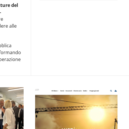
tture del
–
re
ere alle
bblica
sformando
operazione