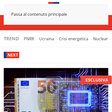
Passa al contenuto principale
INFRASTRUTTURE
ECONOMIA
ESTERI
POLITICA
NEXT
TREND
PNRR
Ucraina
Crisi energetica
Nucleare
NEXT