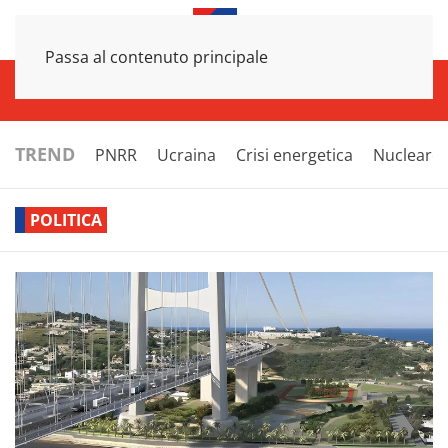
Passa al contenuto principale
INFRASTRUTTURE
ECONOMIA
ESTERI
POLITICA
NEXT
TREND
PNRR
Ucraina
Crisi energetica
Nucleare
POLITICA