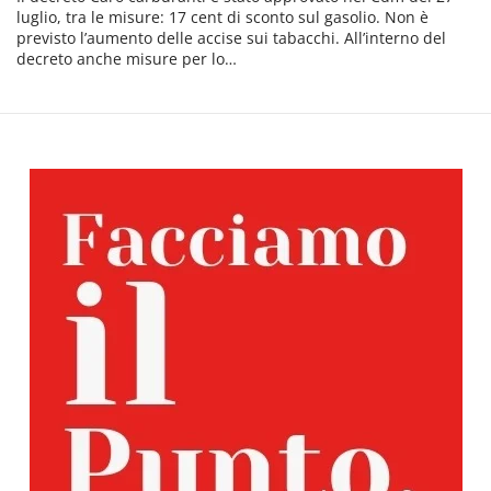
luglio, tra le misure: 17 cent di sconto sul gasolio. Non è
previsto l’aumento delle accise sui tabacchi. All’interno del
decreto anche misure per lo…