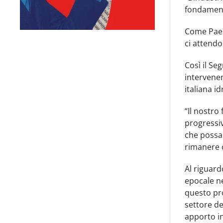
fondament
Come Paese
ci attendo
Così il Se
intervenen
italiana i
“Il nostro
progressiv
che possan
rimanere 
Al riguard
epocale n
questo pro
settore de
apporto in