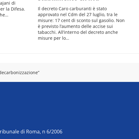
ajani di
Il decreto Caro carburanti è stato
er la Difesa.
approvato nel Cdm del 27 luglio, tra le
iche…
misure: 17 cent di sconto sul gasolio. Non
è previsto l’aumento delle accise sui
tabacchi. All’interno del decreto anche
misure per lo…
a decarbonizzazione”
Tribunale di Roma, n 6/2006