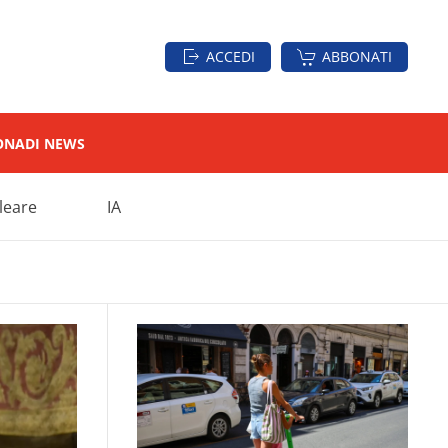
ACCEDI
ABBONATI
ON
ADI NEWS
leare
IA