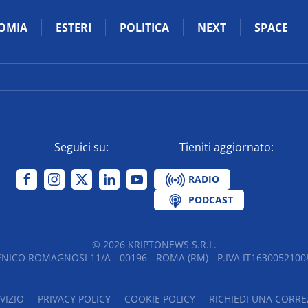
OMIA
ESTERI
POLITICA
NEXT
SPACE
Seguici su:
Tieniti aggiornato:
RADIO
PODCAST
©
2026
KRIPTONEWS S.R.L.
NICO ROMAGNOSI 11/A - 00196 - ROMA (RM) - P.IVA IT16300521008
VIZIO
PRIVACY POLICY
COOKIE POLICY
RICHIEDI UNA CORRE