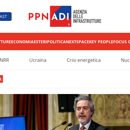
AST
TTURE
ECONOMIA
ESTERI
POLITICA
NEXT
SPACE
KEY PEOPLE
FOCUS 
NRR
Ucraina
Crisi energetica
Nuc
A