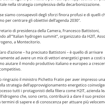
ale nella strategia complessiva della decarbonizzazione.
 siamo consapevoli degli sforzi finora profusi e di quelli 
no per centrare gli obiettivi dell’agenda 2030″.
gretario di presidenza della Camera, Francesco Battistoni,
do all'”Italian hydrogen summit”, organizzato da H2IT, Ass
drogeno, a Montecitorio.
 faro d’azione – ha precisato Battistoni – è quello di arrivare
amente ad avere un mix di vettori energetici green a costi s
o aiutare il mondo produttivo italiano e europeo a crescer
competitivo.
o ringrazio il ministro Pichetto Fratin per aver impresso una
ella strategia dell’approvvigionamento energetico coinvolge
cesso tutti i protagonisti della filiera come H2IT, azienda l
ll’idrogeno che, sono certo, contribuirà a dare il suo prezio
 termini di sapere e di conoscenza per attuare più velocem