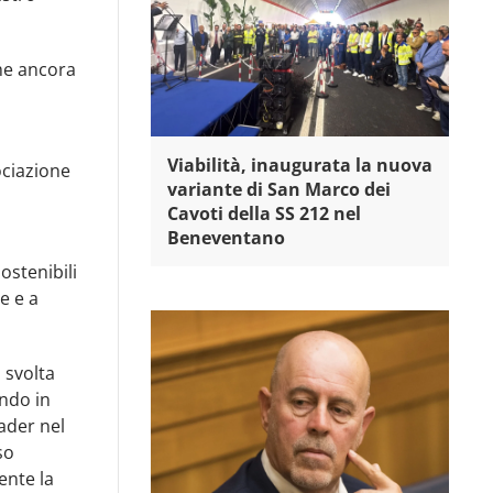
che ancora
Viabilità, inaugurata la nuova
ociazione
variante di San Marco dei
Cavoti della SS 212 nel
Beneventano
ostenibili
e e a
 svolta
ndo in
eader nel
so
ente la