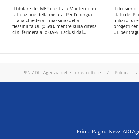
Il titolare del MEF illustra a Montecitorio
Il dossier d
l’attuazione della misura. Per l’energia
stato del Pi
l’Italia chiederà il massimo della
miliardi di 
flessibilità UE (0,6%), mentre sulla difesa
progetti cens
ci si fermerà allo 0,9%. Esclusi dal…
UE per trag
PPN ADI - Agenzia delle Infrastrutture
Politica
Prima Pagina News ADI Agen