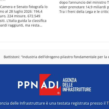
dopo l’annuncio del ministro T
i Camera e Senato fotografa lo
voler prenotare 14,9 miliardi p
ano al 28 luglio 2026: 194,4
Tra i freni della Lega e le crit
euro, 224 misure, 672.549
iti. L’Italia guida la classifica
uardi raggiunti, ma resta…
Battistoni: “Industria dell’idrogeno pilastro fondamentale per l
zia delle Infrastrutture è una testata registrata presso il 