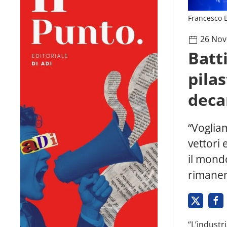
Francesco B
26 Nov
Batt
pila
deca
“Voglia
vettori 
il mond
rimaner
“L’industr